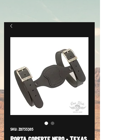
SKU: ZD755305
Porta coperte nero - Texas