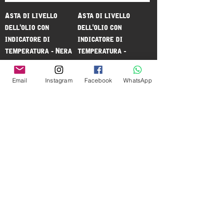
Asta di livello
Asta di livello
dell'olio con
dell'olio con
indicatore di
indicatore di
temperatura - Nera
temperatura -
Bianca
Prezzo
30,00 €
Prezzo
30,00 €
Email
Instagram
Facebook
WhatsApp
Manometro dell'olio
Raccordo 45 per
60 libbre + raccordo
indicatore livello
ad angolo
olio
Prezzo
Prezzo
35,00 €
10,00 €