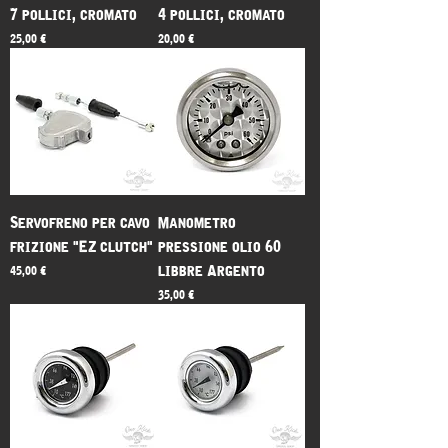
7 pollici, cromato
4 pollici, cromato
Prezzo
Prezzo
25,00 €
20,00 €
Servofreno per cavo
Manometro
frizione "EZ clutch"
pressione olio 60
libbre Argento
Prezzo
45,00 €
Prezzo
35,00 €