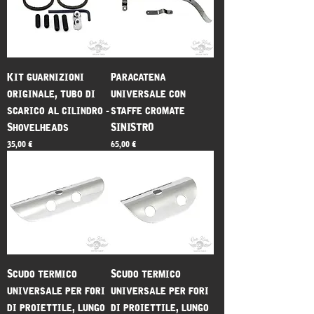
Kit guarnizioni
Paracatena
originale, tubo di
universale con
scarico al cilindro -
staffe cromate
Shovelheads
SINISTRO
Prezzo
Prezzo
35,00 €
65,00 €
Scudo termico
Scudo termico
universale per fori
universale per fori
di proiettile, lungo
di proiettile, lungo