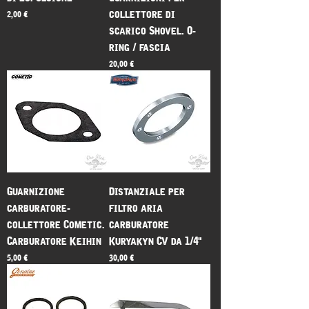
collettore di
Prezzo
2,00 €
scarico Shovel. O-
ring / fascia
Prezzo
20,00 €
Guarnizione
Distanziale per
carburatore-
filtro aria
collettore Cometic.
carburatore
Carburatore Keihin
Kuryakyn CV da 1/4"
Prezzo
Prezzo
5,00 €
30,00 €