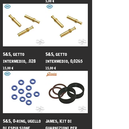
Prezzo
5,00 €
S&S, getto
S&S, getto
intermedio, .028
intermedio, 0,0265
Prezzo
Prezzo
15,00 €
15,00 €
S&S, O-ring, ugello
James, Kit di
di espulsione
guarnizioni per