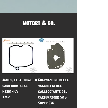
motori & co.
James, float bowl to
Guarnizione della
carb body seal.
vaschetta del
Keihin CV
galleggiante del
carburatore S&S
Prezzo
5,00 €
Super E/G