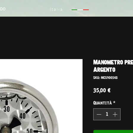
NDO
Italia
Manometro pres
Argento
SKU: MCS900548
Prezzo
35,00 €
Quantità
*