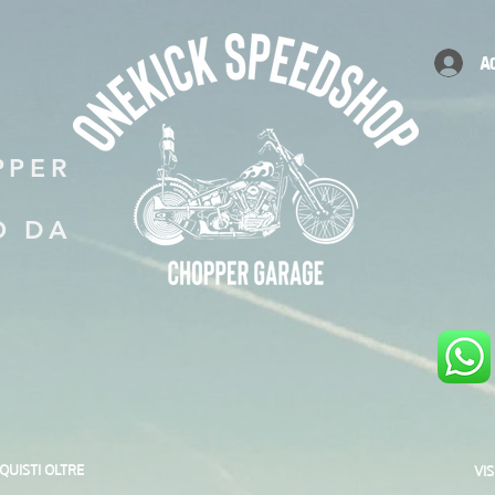
A
PPER
O DA
CQUISTI OLTRE
VI