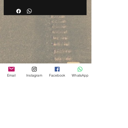
Email
Instagram
Facebook
WhatsApp
Via del Cardo, 26
Bologna - Italia
P.IVA:
03833871209