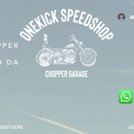
A
PPER
O DA
CQUISTI OLTRE
VI