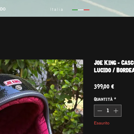
NDO
Italia
Joe King - Cas
lucido / Borde
Prezzo
399,00 €
Quantità
*
Esaurito