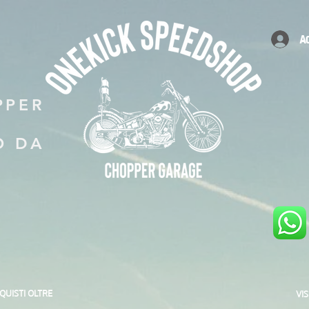
A
PPER
O DA
CQUISTI OLTRE
VI