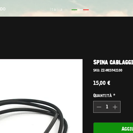
NDO
Italia
Spina cablaggi
SKU: ZZ-MCS942100
Prezzo
15,00 €
Quantità
*
Aggi