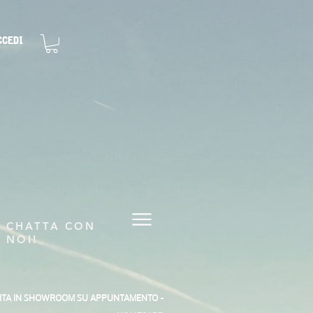
ccedi
CHATTA CON
NOI!
SITA IN SHOWROOM SU APPUNTAMENTO -