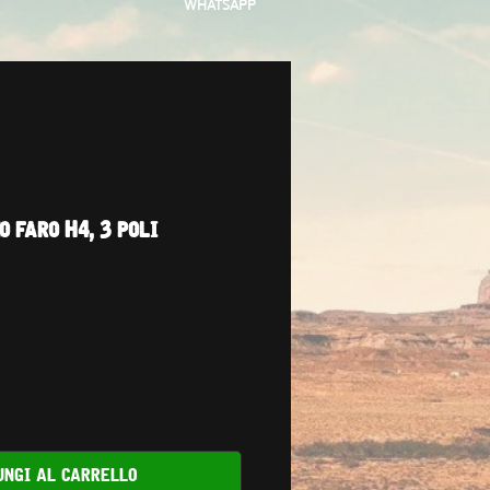
WHATSAPP
o faro H4, 3 poli
ungi al carrello