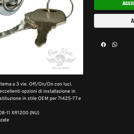
Aggi
A
stema a 3 vie. Off/On/On con luci.
eccellenti opzioni di installazione in
ostituzione in stile OEM per 71425-77 e
 08-11 XR1200 (NU)
zzate