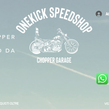
A
PPER
O DA
CQUISTI OLTRE
VI