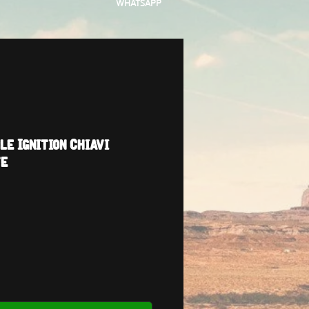
WHATSAPP
e Ignition Chiavi
te