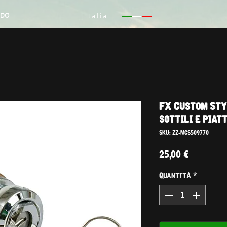
NDO
Italia
FX Custom Styl
sottili e piat
SKU: ZZ-MCS509770
Prezzo
25,00 €
Quantità
*