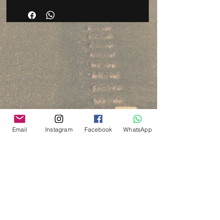
Email
Instagram
Facebook
WhatsApp
Via del Cardo, 26
Bologna - Italia
P.IVA:
03833871209