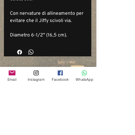
Con nervature di allineamento per
evitare che il Jiffy scivoli via.
Diametro 6-1/2" (16,5 cm).
Email
Instagram
Facebook
WhatsApp
Via del Cardo, 26
Bologna - Italia
P.IVA:
03833871209