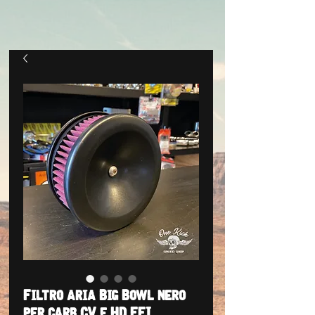
Filtro aria Big Bowl nero
per carb CV e HD EFI