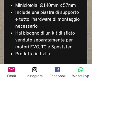
Miniciotola: Ø140mm x 57mm
Include una piastra di supporto
e tutto l'hardware di montaggio
necessario
Hai bisogno di un kit di sfiato
venduto separatamente per
motori EVO, TC e Spostster
Prodotto in Italia.
Email
Instagram
Facebook
WhatsApp
Via del Cardo, 26
Bologna - Italia
P.IVA:
03833871209