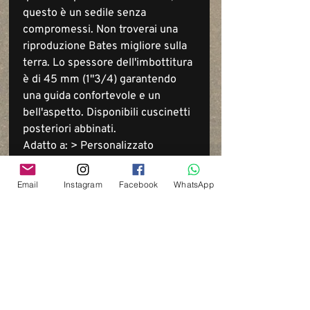
questo è un sedile senza
compromessi. Non troverai una
riproduzione Bates migliore sulla
terra. Lo spessore dell'imbottitura
è di 45 mm (1"3/4) garantendo
una guida confortevole e un
bell'aspetto. Disponibili cuscinetti
posteriori abbinati.
Adatto a: > Personalizzato
Email
Instagram
Facebook
WhatsApp
Via del Cardo, 26
Bologna - Italia
P.IVA:
03833871209