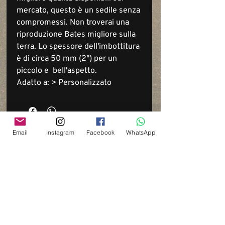
mercato, questo è un sedile senza
compromessi. Non troverai una
riproduzione Bates migliore sulla
terra. Lo spessore dell'imbottitura
è di circa 50 mm (2") per un
piccolo e bell'aspetto.
Adatto a: > Personalizzato
Email
Instagram
Facebook
WhatsApp
Via del Cardo, 26
Bologna - Italia
P.IVA:
03833871209