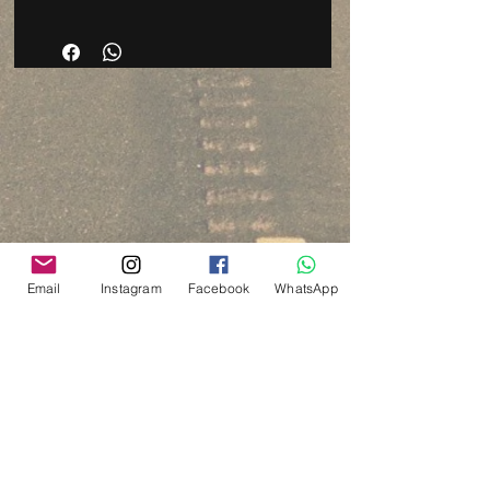
Email
Instagram
Facebook
WhatsApp
Via del Cardo, 26
Bologna - Italia
P.IVA:
03833871209