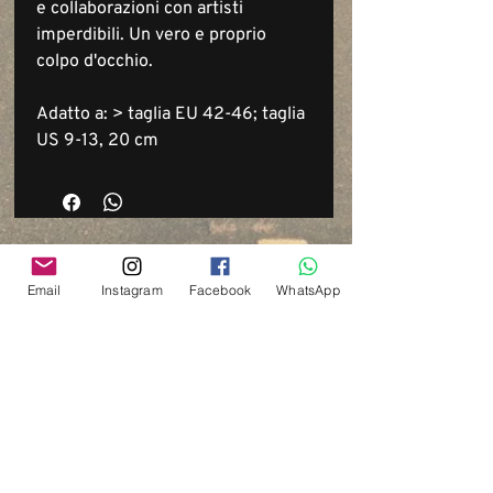
e collaborazioni con artisti
imperdibili. Un vero e proprio
colpo d'occhio.
Adatto a: > taglia EU 42-46; taglia
US 9-13, 20 cm
Email
Instagram
Facebook
WhatsApp
Via del Cardo, 26
Bologna - Italia
P.IVA:
03833871209