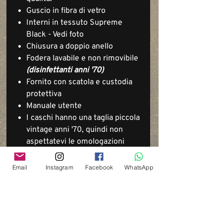
Guscio in fibra di vetro
Interni in tessuto Supreme
Black - Vedi foto
Chiusura a doppio anello
Fodera lavabile e non rimovibile
(disinfettanti anni '70)
Fornito con scatola e custodia
protettiva
Manuale utente
I caschi hanno una taglia piccola
vintage anni '70, quindi non
aspettatevi le omologazioni
ECE o DOT!!
Email
Instagram
Facebook
WhatsApp
Via del Cardo, 26