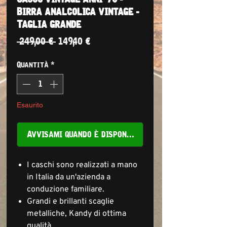
Birra analcolica vintage -
Taglia grande
Prezzo
Prezzo
 249,00 € 
149,40 €
regolare
scontato
Quantità
*
Esaurito
Avvisami quando è disponibile
I caschi sono realizzati a mano
in Italia da un'azienda a
conduzione familiare.
Grandi e brillanti scaglie
metalliche, Kandy di ottima
qualità.