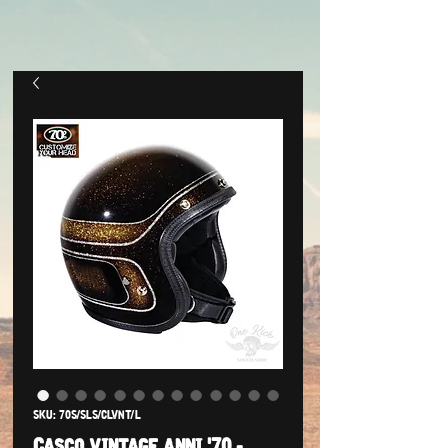
SKU: 70S/SLS/CLVNT/L
Casco vintage anni '70 -