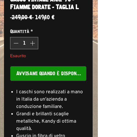
Fiamme dorate - Taglia L
Prezzo
Prezzo
 249,00 € 
149,40 €
regolare
scontato
Quantità
*
Esaurito
Avvisami quando è disponibile
I caschi sono realizzati a mano
in Italia da un'azienda a
conduzione familiare.
Grandi e brillanti scaglie
metalliche, Kandy di ottima
qualità.
Guscio in fibra di vetro