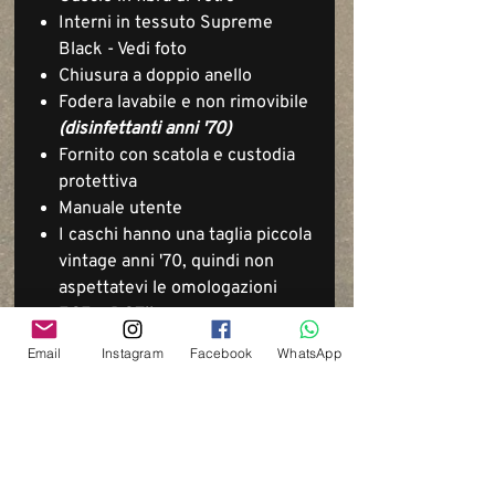
Interni in tessuto Supreme
Black - Vedi foto
Chiusura a doppio anello
Fodera lavabile e non rimovibile
(disinfettanti anni '70)
Fornito con scatola e custodia
protettiva
Manuale utente
I caschi hanno una taglia piccola
vintage anni '70, quindi non
aspettatevi le omologazioni
ECE o DOT!!
Email
Instagram
Facebook
WhatsApp
Via del Cardo, 26
Bologna - Italia