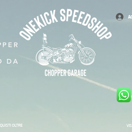
A
PPER
O DA
CQUISTI OLTRE
VI