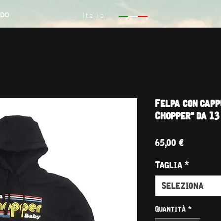
NDO
Italia
Felpa con cappu
Chopper" da 13 
Prezzo
65,00 €
Taglia
*
Seleziona
Quantità
*