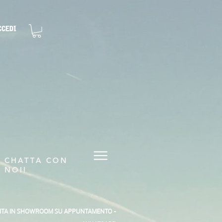
ccedi
CHATTA CON
NOI!
SITA IN SHOWROOM SU APPUNTAMENTO -