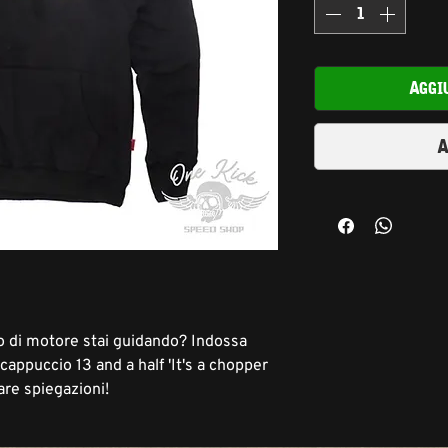
Aggi
A
po di motore stai guidando? Indossa
appuccio 13 and a half 'It's a chopper
are spiegazioni!