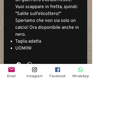
Vuoi scappare in fretta, quindi:
"Salite sull'elicottero!"
Speriamo che non sia solo un
calcio! Ora disponibile anche in
nero.
Taglia adatta
UOMINI
Email
Instagram
Facebook
WhatsApp
Via del Cardo, 26
Bologna - Italia
P.IVA:
03833871209